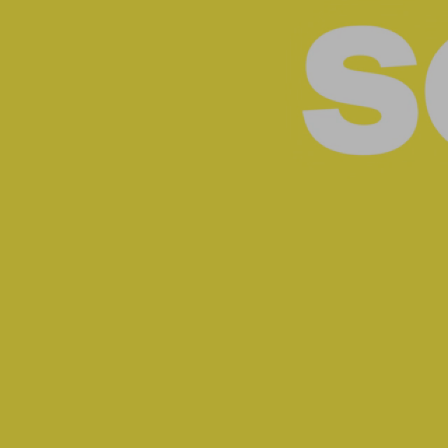
Chamoux
& Gouverneur
Close