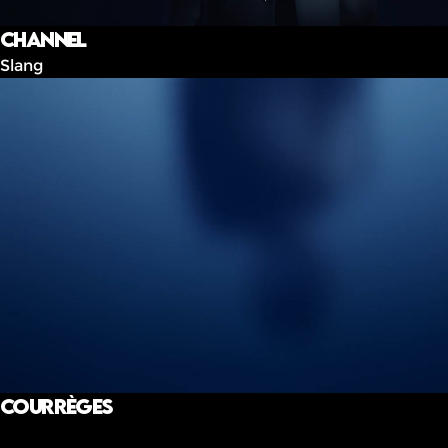
Channel
Slang
Courrèges
Eau